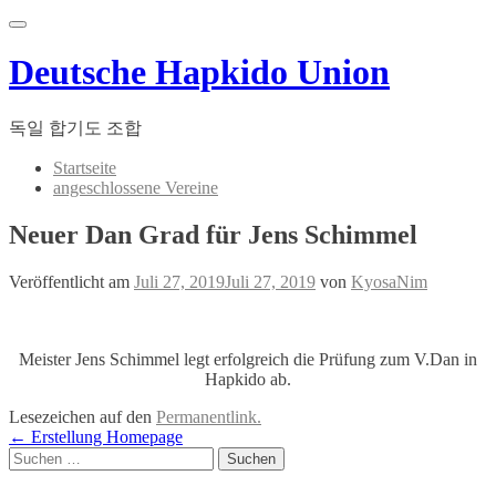
Menu
Deutsche Hapkido Union
독일 합기도 조합
Startseite
angeschlossene Vereine
Neuer Dan Grad für Jens Schimmel
Veröffentlicht am
Juli 27, 2019
Juli 27, 2019
von
KyosaNim
Meister Jens Schimmel legt erfolgreich die Prüfung zum V.Dan in
Hapkido ab.
Lesezeichen auf den
Permanentlink
.
←
Erstellung Homepage
Suchen nach:
Artikel-Navigation