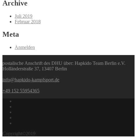
Archive
Juli 2019
Februar 2018
Meta
Anmelden
postalische Anschrift des DHU über: Hapkido Team Berlin e.V.
Holländerstraße 37, 13407 Berlin
info@hapkido-kampfsport.de
+49 152 55954365
Copyright©2019